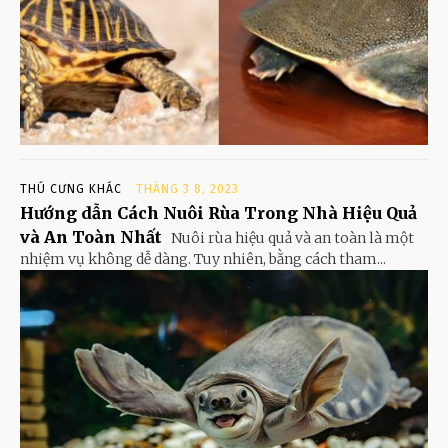
THÚ CƯNG KHÁC
THÁNG 3 8, 2023
Hướng dẫn Cách Nuôi Rùa Trong Nhà Hiệu Quả
và An Toàn Nhất
Nuôi rùa hiệu quả và an toàn là một
nhiệm vụ không dễ dàng. Tuy nhiên, bằng cách tham...