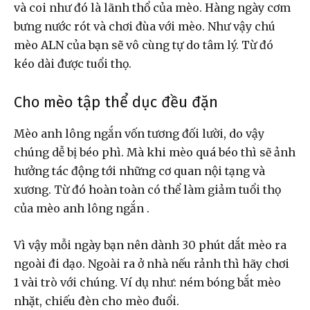
và coi như đó là lãnh thổ của mèo. Hàng ngày cơm
bưng nước rót và chơi đùa với mèo. Như vậy chú
mèo ALN của bạn sẽ vô cùng tự do tâm lý. Từ đó
kéo dài được tuổi thọ.
Cho mèo tập thể dục đều đặn
Mèo anh lông ngắn vốn tương đối lười, do vậy
chúng dễ bị béo phì. Mà khi mèo quá béo thì sẽ ảnh
hưởng tác động tới những cơ quan nội tạng và
xương. Từ đó hoàn toàn có thể làm giảm tuổi thọ
của mèo anh lông ngắn .
Vì vậy mỗi ngày bạn nên dành 30 phút dắt mèo ra
ngoài đi dạo. Ngoài ra ở nhà nếu rảnh thì hãy chơi
1 vài trò với chúng. Ví dụ như: ném bóng bắt mèo
nhặt, chiếu đèn cho mèo đuổi.