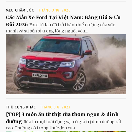
MẸO CHĂM SÓC
THÁNG 3 18, 2026
Các Mẫu Xe Ford Tại Việt Nam: Bảng Giá & Ưu
Đãi 2026
Ford từ lâu đã trở thành biểu tượng của sức
mạnh và sự bền bỉ trong lòng người yêu...
THÚ CƯNG KHÁC
THÁNG 3 8, 2023
[TOP] 3 món ăn từ thịt rùa thơm ngon & dinh
dưỡng
Rùa là một loài động vật có giá trị dinh dưỡng rất
cao. Thường có trong thực đơn của...