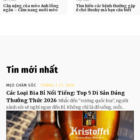
Cân nặng của mèo Anh lông
Tìm hiểu các bệnh thường gặp
ngắn – Cẩm nang nuôi mèo
ở chó Husky mà bạn cần biết
Tin mới nhất
MẸO CHĂM SÓC
THÁNG 3 27, 2026
Các Loại Bia Bỉ Nổi Tiếng: Top 5 Di Sản Đáng
Thưởng Thức 2026
Nhắc đến "vương quốc bia", người
sành sỏi sẽ nghĩ ngay đến Bỉ. Không chỉ là đồ uống, mỗi...