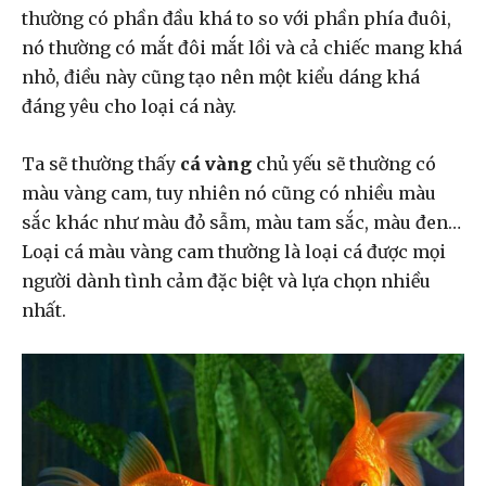
thường có phần đầu khá to so với phần phía đuôi,
nó thường có mắt đôi mắt lồi và cả chiếc mang khá
nhỏ, điều này cũng tạo nên một kiểu dáng khá
đáng yêu cho loại cá này.
Ta sẽ thường thấy
cá vàng
chủ yếu sẽ thường có
màu vàng cam, tuy nhiên nó cũng có nhiều màu
sắc khác như màu đỏ sẫm, màu tam sắc, màu đen…
Loại cá màu vàng cam thường là loại cá được mọi
người dành tình cảm đặc biệt và lựa chọn nhiều
nhất.