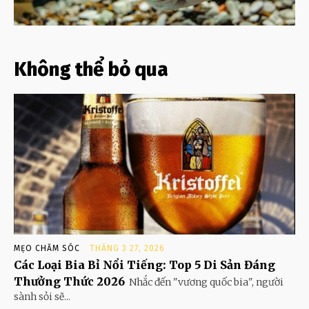
Không thể bỏ qua
MẸO CHĂM SÓC
THÁNG 3 27, 2026
Các Loại Bia Bỉ Nổi Tiếng: Top 5 Di Sản Đáng
Thưởng Thức 2026
Nhắc đến "vương quốc bia", người
sành sỏi sẽ...