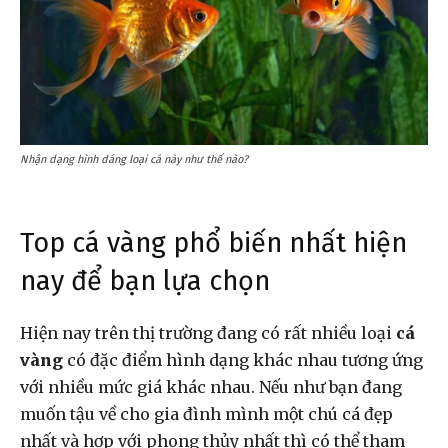
Nhận dạng hình dáng loại cá này như thế nào?
Top cá vàng phổ biến nhất hiện
nay để bạn lựa chọn
Hiện nay trên thị trường đang có rất nhiều loại
cá
vàng
có đặc điểm hình dạng khác nhau tương ứng
với nhiều mức giá khác nhau. Nếu như bạn đang
muốn tậu về cho gia đình mình một chú cá đẹp
nhất và hợp với phong thủy nhất thì có thể tham