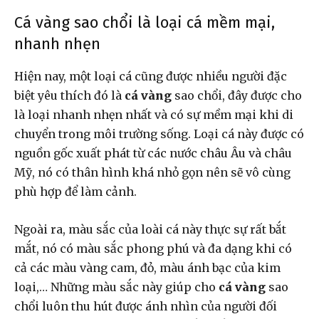
Cá vàng sao chổi là loại cá mềm mại,
nhanh nhẹn
Hiện nay, một loại cá cũng được nhiều người đặc
biệt yêu thích đó là
cá vàng
sao chổi, đây được cho
là loại nhanh nhẹn nhất và có sự mềm mại khi di
chuyển trong môi trường sống. Loại cá này được có
nguồn gốc xuất phát từ các nước châu Âu và châu
Mỹ, nó có thân hình khá nhỏ gọn nên sẽ vô cùng
phù hợp để làm cảnh.
Ngoài ra, màu sắc của loài cá này thực sự rất bắt
mắt, nó có màu sắc phong phú và đa dạng khi có
cả các màu vàng cam, đỏ, màu ánh bạc của kim
loại,… Những màu sắc này giúp cho
cá vàng
sao
chổi luôn thu hút được ánh nhìn của người đối