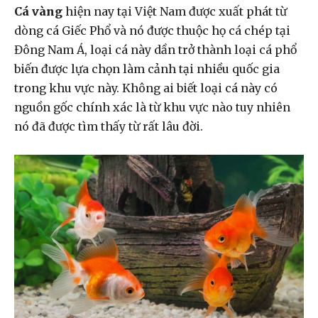
Cá vàng
hiện nay tại Việt Nam được xuất phát từ
dòng cá Giếc Phổ và nó được thuộc họ cá chép tại
Đông Nam Á, loại cá này dần trở thành loại cá phổ
biến được lựa chọn làm cảnh tại nhiều quốc gia
trong khu vực này. Không ai biết loại cá này có
nguồn gốc chính xác là từ khu vực nào tuy nhiên
nó đã được tìm thấy từ rất lâu đời.