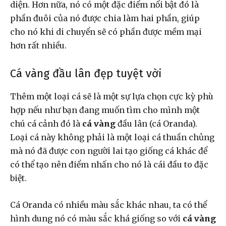
diện. Hơn nữa, nó có một đặc điểm nổi bật đó là
phần đuôi của nó được chia làm hai phần, giúp
cho nó khi di chuyển sẽ có phần được mềm mại
hơn rất nhiều.
Cá vàng đầu lân đẹp tuyệt vời
Thêm một loại cá sẽ là một sự lựa chọn cực kỳ phù
hợp nếu như bạn đang muốn tìm cho mình một
chú cá cảnh đó là
cá vàng
đầu lân (cá Oranda).
Loại cá này không phải là một loại cá thuần chủng
mà nó đã được con người lai tạo giống cá khác để
có thể tạo nên điểm nhấn cho nó là cái đầu to đặc
biệt.
Cá Oranda có nhiều màu sắc khác nhau, ta có thể
hình dung nó có màu sắc khá giống so với
cá vàng