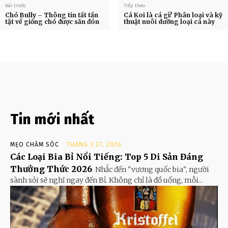
Bài trước
Tiếp theo
Chó Bully – Thông tin tất tần
Cá Koi là cá gì? Phân loại và kỹ
tật về giống chó được săn đón
thuật nuôi dưỡng loại cá này
Tin mới nhất
MẸO CHĂM SÓC
THÁNG 3 27, 2026
Các Loại Bia Bỉ Nổi Tiếng: Top 5 Di Sản Đáng
Thưởng Thức 2026
Nhắc đến "vương quốc bia", người
sành sỏi sẽ nghĩ ngay đến Bỉ. Không chỉ là đồ uống, mỗi...