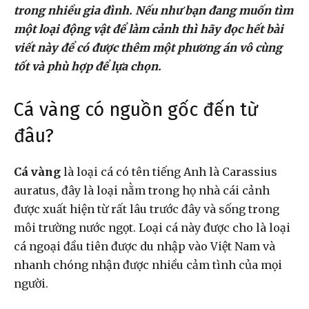
trong nhiều gia đình. Nếu như bạn đang muốn tìm
một loại động vật để làm cảnh thì hãy đọc hết bài
viết này để có được thêm một phương án vô cùng
tốt và phù hợp để lựa chọn.
Cá vàng có nguồn gốc đến từ
đâu?
Cá vàng
là loại cá có tên tiếng Anh là
Carassius
auratus, đây là loại nằm trong họ nhà cái cảnh
được xuất hiện từ rất lâu trước đây và sống trong
môi trường nước ngọt. Loại cá này được cho là loại
cá ngoại đầu tiên được du nhập vào Việt Nam và
nhanh chóng nhận được nhiều cảm tình của mọi
người.