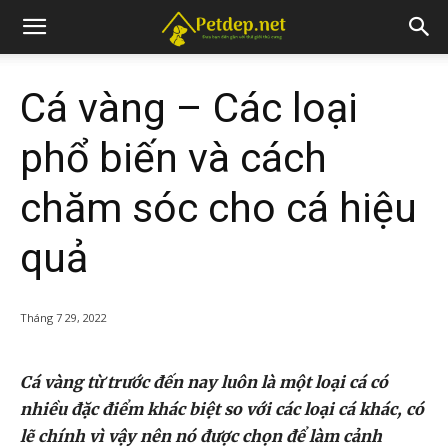
Cá vàng – Các loại
phổ biến và cách
chăm sóc cho cá hiệu
quả
Tháng 7 29, 2022
Cá vàng từ trước đến nay luôn là một loại cá có
nhiều đặc điểm khác biệt so với các loại cá khác, có
lẽ chính vì vậy nên nó được chọn để làm cảnh