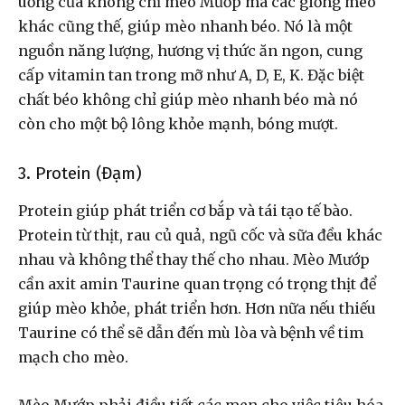
uống của không chỉ mèo Mướp mà các giống mèo
khác cũng thế, giúp mèo nhanh béo. Nó là một
nguồn năng lượng, hương vị thức ăn ngon, cung
cấp vitamin tan trong mỡ như A, D, E, K. Đặc biệt
chất béo không chỉ giúp mèo nhanh béo mà nó
còn cho một bộ lông khỏe mạnh, bóng mượt.
3. Protein (Đạm)
Protein giúp phát triển cơ bắp và tái tạo tế bào.
Protein từ thịt, rau củ quả, ngũ cốc và sữa đều khác
nhau và không thể thay thế cho nhau. Mèo Mướp
cần axit amin Taurine quan trọng có trọng thịt để
giúp mèo khỏe, phát triển hơn. Hơn nữa nếu thiếu
Taurine có thể sẽ dẫn đến mù lòa và bệnh về tim
mạch cho mèo.
Mèo Mướp phải điều tiết các men cho việc tiêu hóa