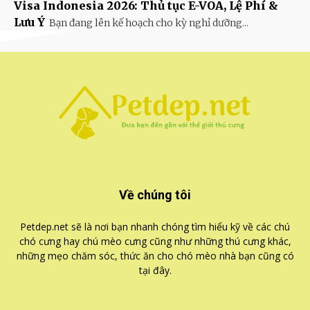
Visa Indonesia 2026: Thủ tục E-VOA, Lệ Phí &
Lưu Ý
Bạn đang lên kế hoạch cho kỳ nghỉ dưỡng...
Về chúng tôi
Petdep.net sẽ là nơi bạn nhanh chóng tìm hiểu kỹ về các chú
chó cưng hay chú mèo cưng cũng như những thú cưng khác,
những mẹo chăm sóc, thức ăn cho chó mèo nhà bạn cũng có
tại đây.