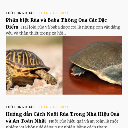
THÚ CƯNG KHÁC
THÁNG 3 8, 2023
Phân biệt Rùa và Baba Thông Qua Các Đặc
Điểm
Hai loài rùa và baba được coi là những con vật đáng
yêu và thân thiết trong xã hội...
THÚ CƯNG KHÁC
THÁNG 3 8, 2023
Hướng dẫn Cách Nuôi Rùa Trong Nhà Hiệu Quả
và An Toàn Nhất
Nuôi rùa hiệu quả và an toàn là một
nhiệm vụ không dễ dàng. Tuy nhiên, bằng cách tham...