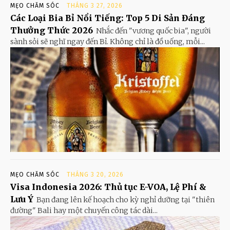
MẸO CHĂM SÓC
THÁNG 3 27, 2026
Các Loại Bia Bỉ Nổi Tiếng: Top 5 Di Sản Đáng
Thưởng Thức 2026
Nhắc đến "vương quốc bia", người
sành sỏi sẽ nghĩ ngay đến Bỉ. Không chỉ là đồ uống, mỗi...
MẸO CHĂM SÓC
THÁNG 3 20, 2026
Visa Indonesia 2026: Thủ tục E-VOA, Lệ Phí &
Lưu Ý
Bạn đang lên kế hoạch cho kỳ nghỉ dưỡng tại "thiên
đường" Bali hay một chuyến công tác dài...