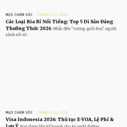
MẸO CHĂM SÓC
THÁNG 3 27, 2026
Các Loại Bia Bỉ Nổi Tiếng: Top 5 Di Sản Đáng
Thưởng Thức 2026
Nhắc đến "vương quốc bia", người
sành sỏi sẽ...
MẸO CHĂM SÓC
THÁNG 3 20, 2026
Visa Indonesia 2026: Thủ tục E-VOA, Lệ Phí &
Lưu Ý
Bạn đang lên kế hoạch cho kỳ nghỉ dưỡng...