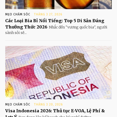
MẸO CHĂM SÓC
THÁNG 3 27, 2026
Các Loại Bia Bỉ Nổi Tiếng: Top 5 Di Sản Đáng
Thưởng Thức 2026
Nhắc đến "vương quốc bia", người
sành sỏi sẽ...
MẸO CHĂM SÓC
THÁNG 3 20, 2026
Visa Indonesia 2026: Thủ tục E-VOA, Lệ Phí &
Lưu Ý