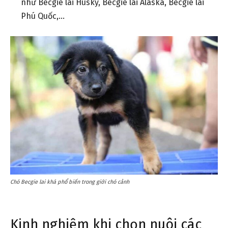
như Becgie lai Husky, Becgie lai Alaska, Becgie lai
Phú Quốc,…
Chó Becgie lai khá phổ biến trong giới chó cảnh
Kinh nghiệm khi chọn nuôi các