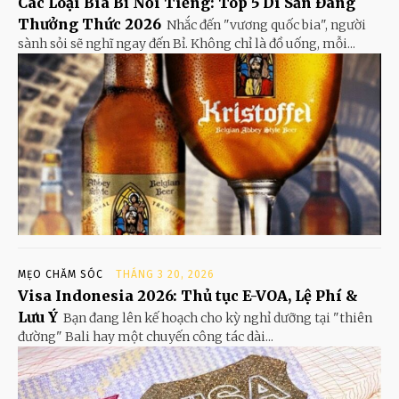
Các Loại Bia Bỉ Nổi Tiếng: Top 5 Di Sản Đáng
Thưởng Thức 2026
Nhắc đến "vương quốc bia", người
sành sỏi sẽ nghĩ ngay đến Bỉ. Không chỉ là đồ uống, mỗi...
MẸO CHĂM SÓC
THÁNG 3 20, 2026
Visa Indonesia 2026: Thủ tục E-VOA, Lệ Phí &
Lưu Ý
Bạn đang lên kế hoạch cho kỳ nghỉ dưỡng tại "thiên
đường" Bali hay một chuyến công tác dài...