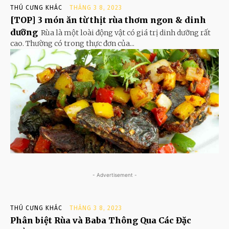
THÚ CƯNG KHÁC
THÁNG 3 8, 2023
[TOP] 3 món ăn từ thịt rùa thơm ngon & dinh
dưỡng
Rùa là một loài động vật có giá trị dinh dưỡng rất
cao. Thường có trong thực đơn của...
- Advertisement -
THÚ CƯNG KHÁC
THÁNG 3 8, 2023
Phân biệt Rùa và Baba Thông Qua Các Đặc