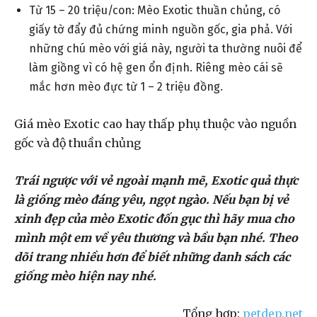
Từ 15 – 20 triệu/con: Mèo Exotic thuần chủng, có
giấy tờ đẩy đủ chứng minh nguồn gốc, gia phả. Với
những chú mèo với giá này, người ta thường nuôi để
làm giồng vì có hệ gen ổn định. Riêng mèo cái sẽ
mắc hơn mèo đực từ 1 – 2 triệu đồng.
Giá mèo Exotic cao hay thấp phụ thuộc vào nguồn
gốc và độ thuần chủng
Trái ngược với vẻ ngoài mạnh mẽ, Exotic quả thực
là giống mèo đáng yêu, ngọt ngào. Nếu bạn bị vẻ
xinh đẹp của mèo Exotic đốn gục thì hãy mua cho
mình một em về yêu thương và bầu bạn nhé. Theo
dõi trang nhiều hơn để biết những danh sách các
giống mèo hiện nay nhé.
Tổng hợp:
petdep.net