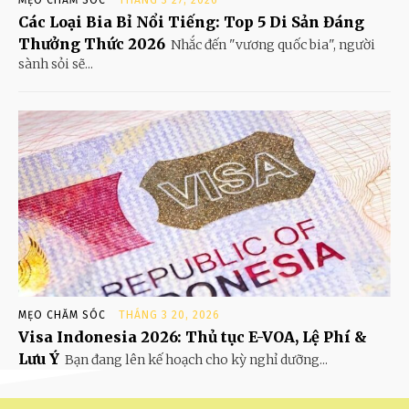
MẸO CHĂM SÓC
THÁNG 3 27, 2026
Các Loại Bia Bỉ Nổi Tiếng: Top 5 Di Sản Đáng
Thưởng Thức 2026
Nhắc đến "vương quốc bia", người
sành sỏi sẽ...
MẸO CHĂM SÓC
THÁNG 3 20, 2026
Visa Indonesia 2026: Thủ tục E-VOA, Lệ Phí &
Lưu Ý
Bạn đang lên kế hoạch cho kỳ nghỉ dưỡng...