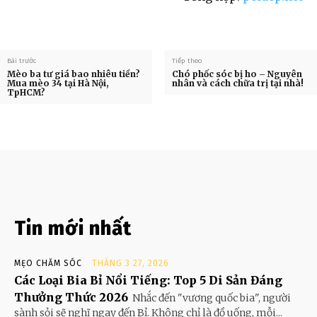
Bài trước
Tiếp theo
Mèo ba tư giá bao nhiêu tiền?
Chó phốc sóc bị ho – Nguyên
Mua mèo 34 tại Hà Nội,
nhân và cách chữa trị tại nhà!
TpHCM?
Tin mới nhất
MẸO CHĂM SÓC
THÁNG 3 27, 2026
Các Loại Bia Bỉ Nổi Tiếng: Top 5 Di Sản Đáng
Thưởng Thức 2026
Nhắc đến "vương quốc bia", người
sành sỏi sẽ nghĩ ngay đến Bỉ. Không chỉ là đồ uống, mỗi...