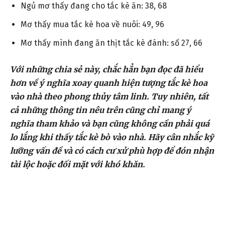
Ngủ mơ thấy đang cho tắc kè ăn: 38, 68
Mơ thấy mua tắc kè hoa về nuôi: 49, 96
Mơ thấy mình đang ăn thịt tắc kè đánh: số 27, 66
Với những chia sẻ này, chắc hẳn bạn đọc đã hiểu
hơn về ý nghĩa xoay quanh hiện tượng tắc kè hoa
vào nhà theo phong thủy tâm linh. Tuy nhiên, tất
cả những thông tin nêu trên cũng chỉ mang ý
nghĩa tham khảo và bạn cũng không cần phải quá
lo lắng khi thấy tắc kè bò vào nhà. Hãy cân nhắc kỹ
lưỡng vấn đề và có cách cư xử phù hợp để đón nhận
tài lộc hoặc đối mặt với khó khăn.