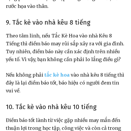
rước họa vào thân.
9. Tắc kè vào nhà kêu 8 tiếng
Theo tâm linh, nếu Tắc Kè Hoa vào nhà Kêu 8
Tiếng thì điềm báo may rủi sắp xảy ra với gia đình.
Tuy nhiên, điềm báo này cần xác định trên nhiều
yếu tố. Vì vậy, bạn không cần phải lo lắng điều gì?
Nếu không phải
tắc kè hoa
vào nhà kêu 8 tiếng thì
đây là lại điềm báo tốt, báo hiệu có người đem tin
vui về.
10. Tắc kè vào nhà kêu 10 tiếng
Điềm báo tốt lành từ việc gặp nhiều may mắn đến
thuận lợi trong học tập, công việc và còn cả trong