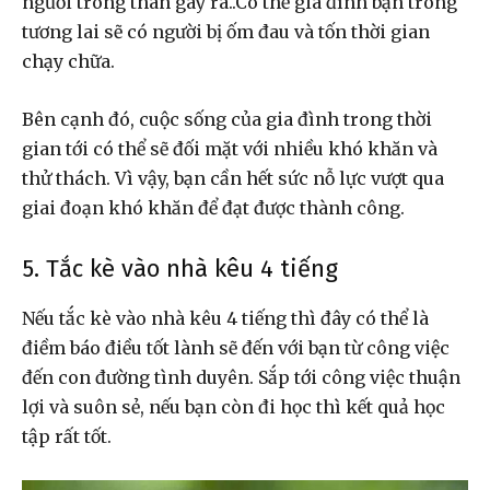
người trong thân gây ra..Có thể gia đình bạn trong
tương lai sẽ có người bị ốm đau và tốn thời gian
chạy chữa.
Bên cạnh đó, cuộc sống của gia đình trong thời
gian tới có thể sẽ đối mặt với nhiều khó khăn và
thử thách. Vì vậy, bạn cần hết sức nỗ lực vượt qua
giai đoạn khó khăn để đạt được thành công.
5. Tắc kè vào nhà kêu 4 tiếng
Nếu tắc kè vào nhà kêu 4 tiếng thì đây có thể là
điềm báo điều tốt lành sẽ đến với bạn từ công việc
đến con đường tình duyên. Sắp tới công việc thuận
lợi và suôn sẻ, nếu bạn còn đi học thì kết quả học
tập rất tốt.