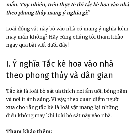
mắn. Tuy nhiên, trên thực tế thì tắc kè hoa vào nhà
theo phong thủy mang ý nghĩa gì?
Loài động vật này bò vào nhà có mang ý nghĩa kém
may mắn không? Hãy cùng chúng tôi tham khảo
ngay qua bài viết dưới đây!
I. Ý nghĩa Tắc kè hoa vào nhà
theo phong thủy và dân gian
Tắc kè là loài bò sát ưa thích nơi ẩm ướt, bóng râm
và nơi ít ánh sáng. Vì vậy, theo quan điểm người
xưa cho rằng tắc kè là loài vật mang lại những
điều không may khi loài bò sát này vào nhà.
Tham khảo thêm: