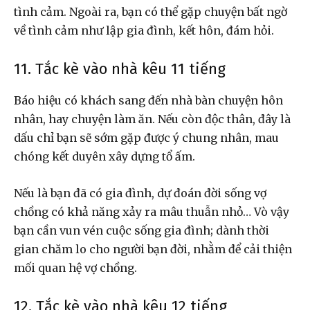
tình cảm. Ngoài ra, bạn có thể gặp chuyện bất ngờ
về tình cảm như lập gia đình, kết hôn, đám hỏi.
11. Tắc kè vào nhà kêu 11 tiếng
Báo hiệu có khách sang đến nhà bàn chuyện hôn
nhân, hay chuyện làm ăn. Nếu còn độc thân, đây là
dấu chỉ bạn sẽ sớm gặp được ý chung nhân, mau
chóng kết duyên xây dựng tổ ấm.
Nếu là bạn đã có gia đình, dự đoán đời sống vợ
chồng có khả năng xảy ra mâu thuẫn nhỏ… Vò vậy
bạn cần vun vén cuộc sống gia đình; dành thời
gian chăm lo cho người bạn đời, nhằm để cải thiện
mối quan hệ vợ chồng.
12. Tắc kè vào nhà kêu 12 tiếng