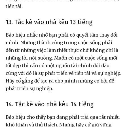
tiền tài.
13. Tắc kè vào nhà kêu 13 tiếng
Báo hiệu nhắc nhở bạn phải có quyết tâm thay đổi
mình. Những thành công trong cuộc sống phải
đến từ những việc làm thiết thực chứ không chỉ là
những lời nói suông. Muốn có một cuộc sống mới
tốt đẹp thì cần có một nguồn tài chính dồi dào,
cùng với đó là sự phát triển về tiền tài và sự nghiệp.
Hãy cố gắng để tạo ra cho mình những cơ hội để
phát triển sự nghiệp.
14. Tắc kè vào nhà kêu 14 tiếng
Báo hiệu cho thấy bạn đang phải trải qua rất nhiều
khó khăn và thử thách. Nhưng hãy cứ giữ vững