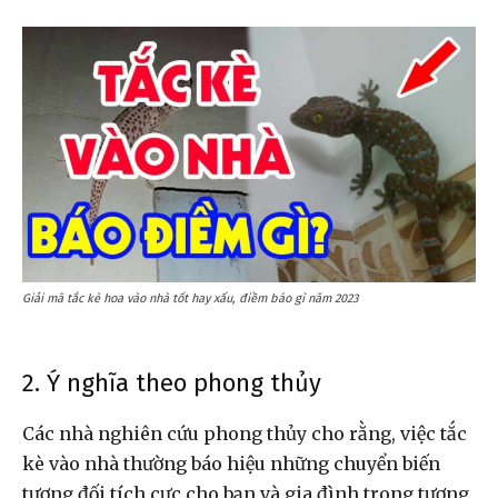
Giải mã tắc kè hoa vào nhà tốt hay xấu, điềm báo gì năm 2023
2. Ý nghĩa theo phong thủy
Các nhà nghiên cứu phong thủy cho rằng, việc tắc
kè vào nhà thường báo hiệu những chuyển biến
tương đối tích cực cho bạn và gia đình trong tương