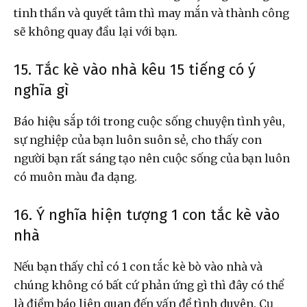
tinh thần và quyết tâm thì may mắn và thành công
sẽ không quay đầu lại với bạn.
15. Tắc kè vào nhà kêu 15 tiếng có ý
nghĩa gì
Báo hiệu sắp tới trong cuộc sống chuyện tình yêu,
sự nghiệp của bạn luôn suôn sẻ, cho thấy con
người bạn rất sáng tạo nên cuộc sống của bạn luôn
có muôn màu đa dạng.
16. Ý nghĩa hiện tượng 1 con tắc kè vào
nhà
Nếu bạn thấy chỉ có 1 con tắc kè bò vào nhà và
chúng không có bất cứ phản ứng gì thì đây có thể
là điềm báo liên quan đến vấn đề tình duyên. Cụ