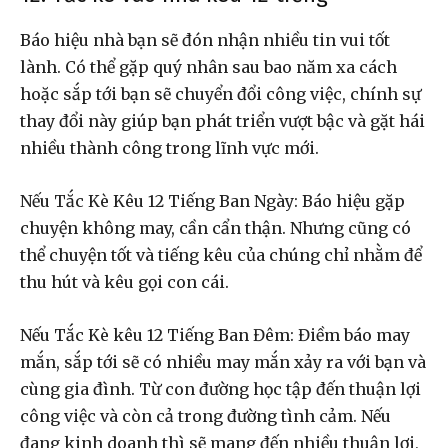
Báo hiệu nhà bạn sẽ đón nhận nhiều tin vui tốt
lành. Có thể gặp quý nhân sau bao năm xa cách
hoặc sắp tới bạn sẽ chuyển đổi công việc, chính sự
thay đổi này giúp bạn phát triển vượt bậc và gặt hái
nhiều thành công trong lĩnh vực mới.
Nếu Tắc Kè Kêu 12 Tiếng Ban Ngày: Báo hiệu gặp
chuyện không may, cần cẩn thận. Nhưng cũng có
thể chuyện tốt và tiếng kêu của chúng chỉ nhằm để
thu hút và kêu gọi con cái.
Nếu Tắc Kè kêu 12 Tiếng Ban Đêm: Điềm báo may
mắn, sắp tới sẽ có nhiều may mắn xảy ra với bạn và
cùng gia đình. Từ con đường học tập đến thuận lợi
công việc và còn cả trong đường tình cảm. Nếu
đang kinh doanh thì sẽ mang đến nhiều thuận lợi,