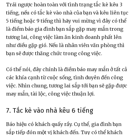
Trái ngược hoàn toàn với tình trạng tắc kè kêu 3
tiếng, nếu có tắc kè vào nhà của bạn và kêu liên tục
5 tiếng hoặc 9 tiếng thì hãy vui mừng vì đây có thể
là điềm báo gia đình bạn sắp gặp may mắn trong
tương lai, công việc làm ăn kinh doanh phất lên
như diều gặp gió. Nếu là nhân viên văn phòng thì
bạn sẽ được thăng chức trong công việc.
Có thể nói, đây chính là điềm báo may mắn ở tất cả
các khía cạnh từ cuộc sống, tình duyên đến công
việc. Nhìn chung, tương lai sắp tới bạn sẽ gặp được
may mắn, tài lộc, công việc thuận lợi.
7. Tắc kè vào nhà kêu 6 tiếng
Báo hiệu có khách quấy rầy. Cụ thể, gia đình bạn
sắp tiếp đón một vị khách đến. Tuy có thể khách