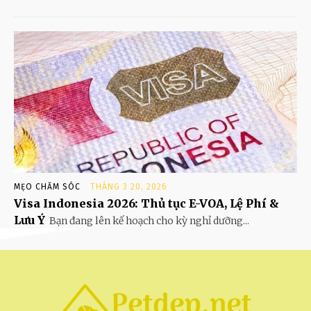
MẸO CHĂM SÓC
THÁNG 3 20, 2026
Visa Indonesia 2026: Thủ tục E-VOA, Lệ Phí &
Lưu Ý
Bạn đang lên kế hoạch cho kỳ nghỉ dưỡng...