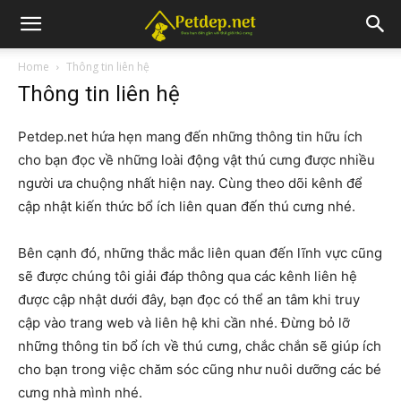
Home
Thông tin liên hệ
Thông tin liên hệ
Petdep.net hứa hẹn mang đến những thông tin hữu ích
cho bạn đọc về những loài động vật thú cưng được nhiều
người ưa chuộng nhất hiện nay. Cùng theo dõi kênh để
cập nhật kiến thức bổ ích liên quan đến thú cưng nhé.
Bên cạnh đó, những thắc mắc liên quan đến lĩnh vực cũng
sẽ được chúng tôi giải đáp thông qua các kênh liên hệ
được cập nhật dưới đây, bạn đọc có thể an tâm khi truy
cập vào trang web và liên hệ khi cần nhé. Đừng bỏ lỡ
những thông tin bổ ích về thú cưng, chắc chắn sẽ giúp ích
cho bạn trong việc chăm sóc cũng như nuôi dưỡng các bé
cưng nhà mình nhé.