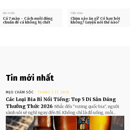
Bài trước
Tiếp theo
Cá 7 màu – Cách nuôi đúng
Chim sáo ăn gì? Có hay hót
chuẩn để cá không bị chết
không? Luyện nói thế nào?
Tin mới nhất
MẸO CHĂM SÓC
THÁNG 3 27, 2026
Các Loại Bia Bỉ Nổi Tiếng: Top 5 Di Sản Đáng
Thưởng Thức 2026
Nhắc đến "vương quốc bia", người
sành sỏi sẽ nghĩ ngay đến Bỉ. Không chỉ là đồ uống, mỗi...