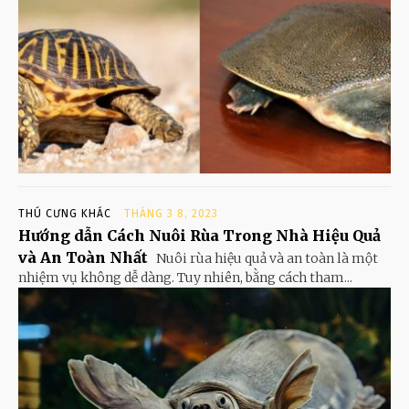
THÚ CƯNG KHÁC
THÁNG 3 8, 2023
Hướng dẫn Cách Nuôi Rùa Trong Nhà Hiệu Quả
và An Toàn Nhất
Nuôi rùa hiệu quả và an toàn là một
nhiệm vụ không dễ dàng. Tuy nhiên, bằng cách tham...