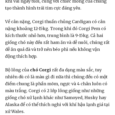
khi vài ngày tuổi, cùng với chiếc mông của chúng
tạo thành hình trái tim cực đáng yêu.
Về cân nặng, Corgi thuần chủng Cardigan có cân
nặng khoảng 12-15kg. Trong khi đó Corgi Pem có
kích thước nhỏ hơn, trung bình là 9-15kg. Cả hai
giống chó này đều rất ham ăn và dễ nuôi, chúng rất
dễ ăn quá đà và trở nên béo phì nếu không vận
động thích hợp.
Bộ lông của
chó Corgi
rất đa dạng màu sắc, tuy
nhiên dù có là màu gì đi nữa thì chúng đều có một
điểm chung là phần mõm, ngực và 4 chân luôn có
màu trắng. Corgi có 2 lớp lông giống như những
giống chó xứ lạnh khác như Samoyed, Husky hay
Alaska để có thể thích nghi với khí hậu lạnh giá tại
xứ Wales.