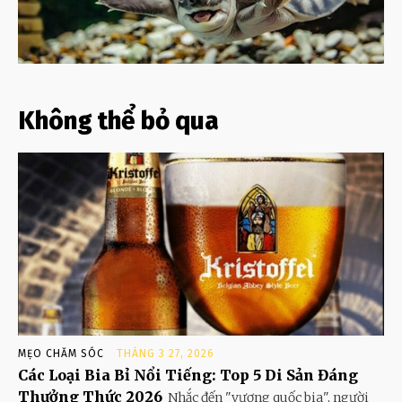
Không thể bỏ qua
MẸO CHĂM SÓC
THÁNG 3 27, 2026
Các Loại Bia Bỉ Nổi Tiếng: Top 5 Di Sản Đáng
Thưởng Thức 2026
Nhắc đến "vương quốc bia", người